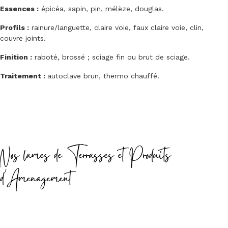
Essences :
épicéa, sapin, pin, mélèze, douglas.
Profils :
rainure/languette, claire voie, faux claire voie, clin,
couvre joints.
Finition :
raboté, brossé ; sciage fin ou brut de sciage.
Traitement :
autoclave brun, thermo chauffé.
Nos lames de Terrasses et Produits
d'Amenagement