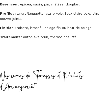
Essences :
épicéa, sapin, pin, mélèze, douglas.
Profils :
rainure/languette, claire voie, faux claire voie, clin,
couvre joints.
Finition :
raboté, brossé ; sciage fin ou brut de sciage.
Traitement :
autoclave brun, thermo chauffé.
Nos lames de Terrasses et Produits
d'Amenagement