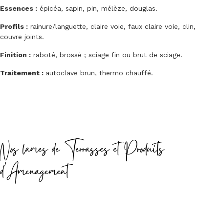
Essences :
épicéa, sapin, pin, mélèze, douglas.
Profils :
rainure/languette, claire voie, faux claire voie, clin,
couvre joints.
Finition :
raboté, brossé ; sciage fin ou brut de sciage.
Traitement :
autoclave brun, thermo chauffé.
Nos lames de Terrasses et Produits
d'Amenagement