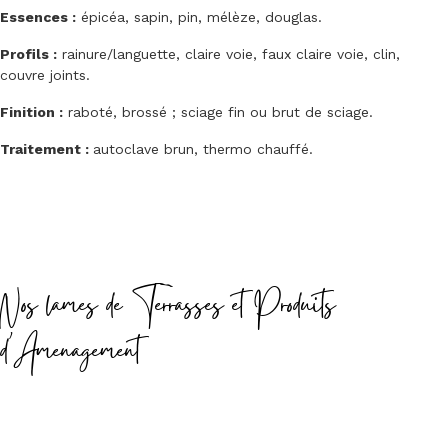
Essences :
épicéa, sapin, pin, mélèze, douglas.
Profils :
rainure/languette, claire voie, faux claire voie, clin,
couvre joints.
Finition :
raboté, brossé ; sciage fin ou brut de sciage.
Traitement :
autoclave brun, thermo chauffé.
Nos lames de Terrasses et Produits
d'Amenagement