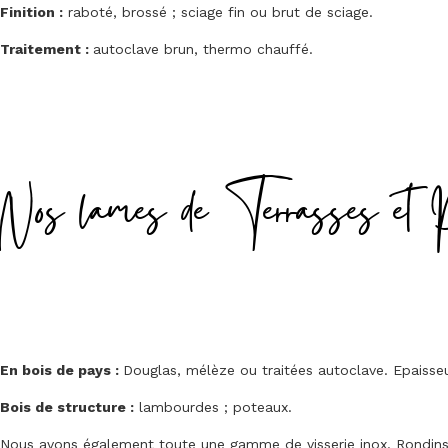
Finition :
raboté, brossé ; sciage fin ou brut de sciage.
Traitement :
autoclave brun, thermo chauffé.
Nos lames de Terrasses et 
En bois de pays :
Douglas, mélèze ou traitées autoclave. Epais
Bois de structure :
lambourdes ; poteaux.
Nous avons également toute une gamme de visserie inox. Rondins, 