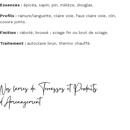
Essences :
épicéa, sapin, pin, mélèze, douglas.
Profils :
rainure/languette, claire voie, faux claire voie, clin,
couvre joints.
Finition :
raboté, brossé ; sciage fin ou brut de sciage.
Traitement :
autoclave brun, thermo chauffé.
Nos lames de Terrasses et Produits
d'Amenagement