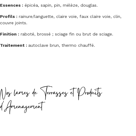
Essences :
épicéa, sapin, pin, mélèze, douglas.
Profils :
rainure/languette, claire voie, faux claire voie, clin,
couvre joints.
Finition :
raboté, brossé ; sciage fin ou brut de sciage.
Traitement :
autoclave brun, thermo chauffé.
Nos lames de Terrasses et Produits
d'Amenagement