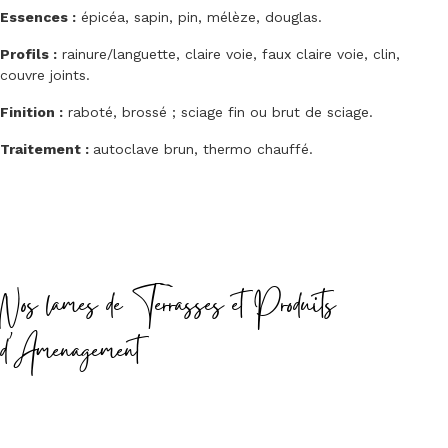
Essences :
épicéa, sapin, pin, mélèze, douglas.
Profils :
rainure/languette, claire voie, faux claire voie, clin,
couvre joints.
Finition :
raboté, brossé ; sciage fin ou brut de sciage.
Traitement :
autoclave brun, thermo chauffé.
Nos lames de Terrasses et Produits
d'Amenagement