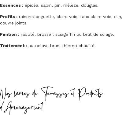
Essences :
épicéa, sapin, pin, mélèze, douglas.
Profils :
rainure/languette, claire voie, faux claire voie, clin,
couvre joints.
Finition :
raboté, brossé ; sciage fin ou brut de sciage.
Traitement :
autoclave brun, thermo chauffé.
Nos lames de Terrasses et Produits
d'Amenagement