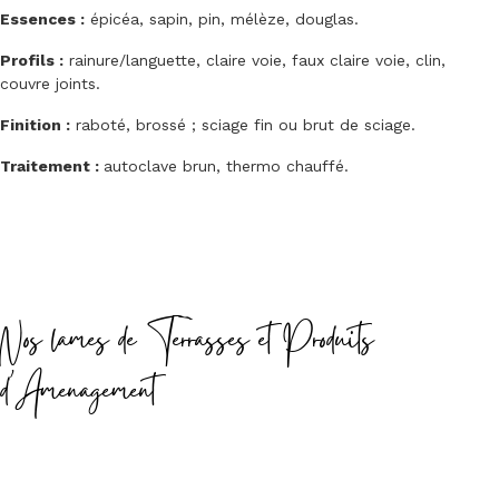
Essences :
épicéa, sapin, pin, mélèze, douglas.
Profils :
rainure/languette, claire voie, faux claire voie, clin,
couvre joints.
Finition :
raboté, brossé ; sciage fin ou brut de sciage.
Traitement :
autoclave brun, thermo chauffé.
Nos lames de Terrasses et Produits
d'Amenagement