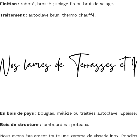
Finition :
raboté, brossé ; sciage fin ou brut de sciage.
Traitement :
autoclave brun, thermo chauffé.
Nos lames de Terrasses et 
En bois de pays :
Douglas, mélèze ou traitées autoclave. Epais
Bois de structure :
lambourdes ; poteaux.
Nous avons également toute une gamme de visserie inox. Rondins, 