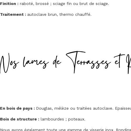
Finition :
raboté, brossé ; sciage fin ou brut de sciage.
Traitement :
autoclave brun, thermo chauffé.
Nos lames de Terrasses et 
En bois de pays :
Douglas, mélèze ou traitées autoclave. Epais
Bois de structure :
lambourdes ; poteaux.
Nous avons également toute une gamme de visserie inox. Rondins, 