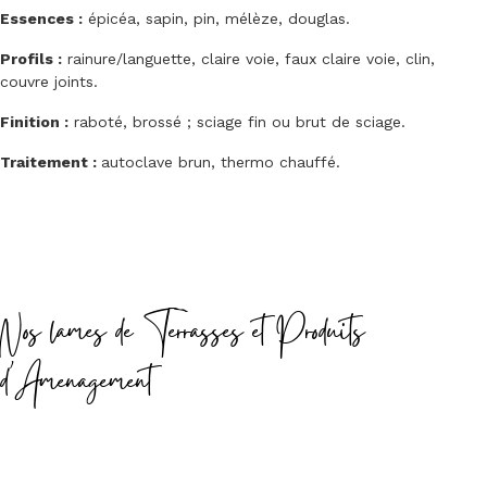
Essences :
épicéa, sapin, pin, mélèze, douglas.
Profils :
rainure/languette, claire voie, faux claire voie, clin,
couvre joints.
Finition :
raboté, brossé ; sciage fin ou brut de sciage.
Traitement :
autoclave brun, thermo chauffé.
Nos lames de Terrasses et Produits
d'Amenagement