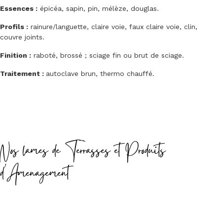
Essences :
épicéa, sapin, pin, mélèze, douglas.
Profils :
rainure/languette, claire voie, faux claire voie, clin,
couvre joints.
Finition :
raboté, brossé ; sciage fin ou brut de sciage.
Traitement :
autoclave brun, thermo chauffé.
Nos lames de Terrasses et Produits
d'Amenagement