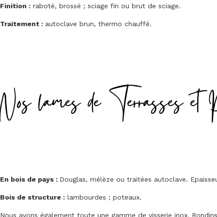
Finition :
raboté, brossé ; sciage fin ou brut de sciage.
Traitement :
autoclave brun, thermo chauffé.
Nos lames de Terrasses et 
En bois de pays :
Douglas, mélèze ou traitées autoclave. Epais
Bois de structure :
lambourdes ; poteaux.
Nous avons également toute une gamme de visserie inox. Rondins, 