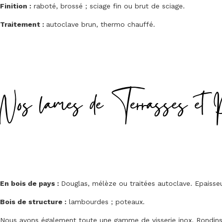
Finition :
raboté, brossé ; sciage fin ou brut de sciage.
Traitement :
autoclave brun, thermo chauffé.
Nos lames de Terrasses et 
En bois de pays :
Douglas, mélèze ou traitées autoclave. Epais
Bois de structure :
lambourdes ; poteaux.
Nous avons également toute une gamme de visserie inox. Rondins, 