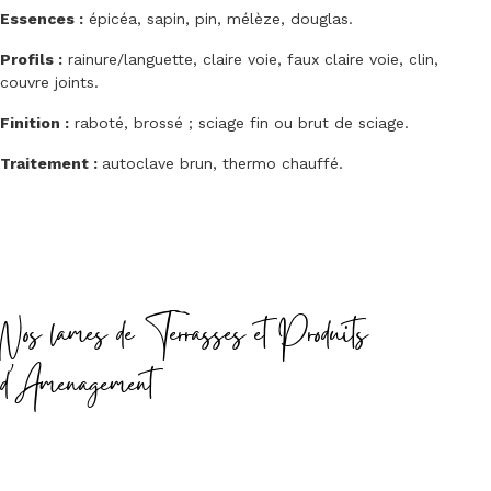
Essences :
épicéa, sapin, pin, mélèze, douglas.
Profils :
rainure/languette, claire voie, faux claire voie, clin,
couvre joints.
Finition :
raboté, brossé ; sciage fin ou brut de sciage.
Traitement :
autoclave brun, thermo chauffé.
Nos lames de Terrasses et Produits
d'Amenagement