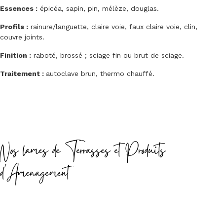
Essences :
épicéa, sapin, pin, mélèze, douglas.
Profils :
rainure/languette, claire voie, faux claire voie, clin,
couvre joints.
Finition :
raboté, brossé ; sciage fin ou brut de sciage.
Traitement :
autoclave brun, thermo chauffé.
Nos lames de Terrasses et Produits
d'Amenagement