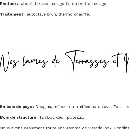
Finition :
raboté, brossé ; sciage fin ou brut de sciage.
Traitement :
autoclave brun, thermo chauffé.
Nos lames de Terrasses et 
En bois de pays :
Douglas, mélèze ou traitées autoclave. Epais
Bois de structure :
lambourdes ; poteaux.
Nous avons également toute une gamme de visserie inox. Rondins, 