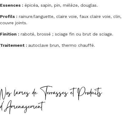
Essences :
épicéa, sapin, pin, mélèze, douglas.
Profils :
rainure/languette, claire voie, faux claire voie, clin,
couvre joints.
Finition :
raboté, brossé ; sciage fin ou brut de sciage.
Traitement :
autoclave brun, thermo chauffé.
Nos lames de Terrasses et Produits
d'Amenagement