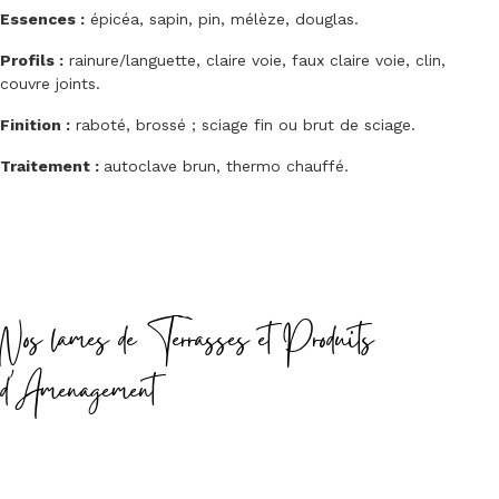
Essences :
épicéa, sapin, pin, mélèze, douglas.
Profils :
rainure/languette, claire voie, faux claire voie, clin,
couvre joints.
Finition :
raboté, brossé ; sciage fin ou brut de sciage.
Traitement :
autoclave brun, thermo chauffé.
Nos lames de Terrasses et Produits
d'Amenagement