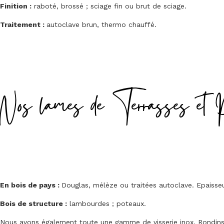
Finition :
raboté, brossé ; sciage fin ou brut de sciage.
Traitement :
autoclave brun, thermo chauffé.
Nos lames de Terrasses et 
En bois de pays :
Douglas, mélèze ou traitées autoclave. Epais
Bois de structure :
lambourdes ; poteaux.
Nous avons également toute une gamme de visserie inox. Rondins, 