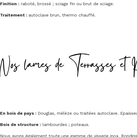
Finition :
raboté, brossé ; sciage fin ou brut de sciage.
Traitement :
autoclave brun, thermo chauffé.
Nos lames de Terrasses et 
En bois de pays :
Douglas, mélèze ou traitées autoclave. Epais
Bois de structure :
lambourdes ; poteaux.
Nous avons également toute une gamme de visserie inox. Rondins, 