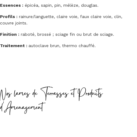
Essences :
épicéa, sapin, pin, mélèze, douglas.
Profils :
rainure/languette, claire voie, faux claire voie, clin,
couvre joints.
Finition :
raboté, brossé ; sciage fin ou brut de sciage.
Traitement :
autoclave brun, thermo chauffé.
Nos lames de Terrasses et Produits
d'Amenagement