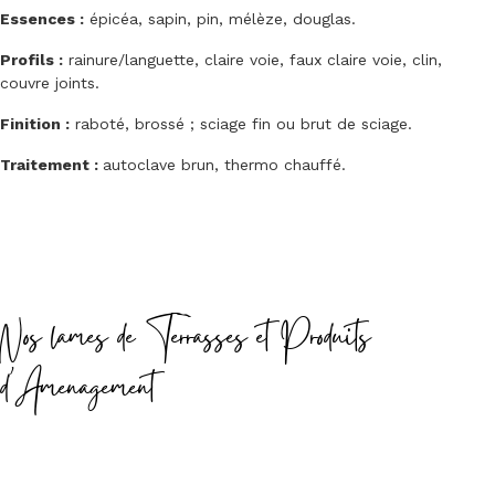
Essences :
épicéa, sapin, pin, mélèze, douglas.
Profils :
rainure/languette, claire voie, faux claire voie, clin,
couvre joints.
Finition :
raboté, brossé ; sciage fin ou brut de sciage.
Traitement :
autoclave brun, thermo chauffé.
Nos lames de Terrasses et Produits
d'Amenagement