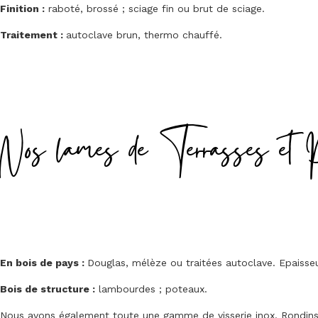
Finition :
raboté, brossé ; sciage fin ou brut de sciage.
Traitement :
autoclave brun, thermo chauffé.
Nos lames de Terrasses et 
En bois de pays :
Douglas, mélèze ou traitées autoclave. Epais
Bois de structure :
lambourdes ; poteaux.
Nous avons également toute une gamme de visserie inox. Rondins, 