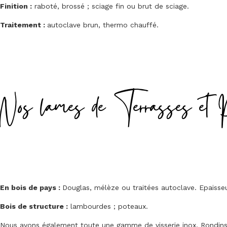
Finition :
raboté, brossé ; sciage fin ou brut de sciage.
Traitement :
autoclave brun, thermo chauffé.
Nos lames de Terrasses et 
En bois de pays :
Douglas, mélèze ou traitées autoclave. Epais
Bois de structure :
lambourdes ; poteaux.
Nous avons également toute une gamme de visserie inox. Rondins, 