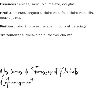
Essences :
épicéa, sapin, pin, mélèze, douglas.
Profils :
rainure/languette, claire voie, faux claire voie, clin,
couvre joints.
Finition :
raboté, brossé ; sciage fin ou brut de sciage.
Traitement :
autoclave brun, thermo chauffé.
Nos lames de Terrasses et Produits
d'Amenagement