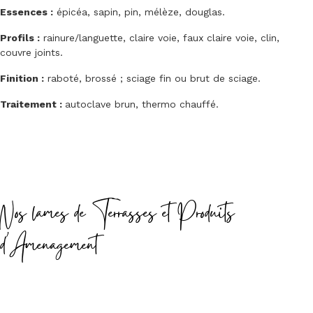
Essences :
épicéa, sapin, pin, mélèze, douglas.
Profils :
rainure/languette, claire voie, faux claire voie, clin,
couvre joints.
Finition :
raboté, brossé ; sciage fin ou brut de sciage.
Traitement :
autoclave brun, thermo chauffé.
Nos lames de Terrasses et Produits
d'Amenagement