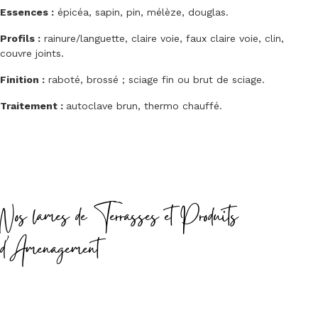
Essences :
épicéa, sapin, pin, mélèze, douglas.
Profils :
rainure/languette, claire voie, faux claire voie, clin,
couvre joints.
Finition :
raboté, brossé ; sciage fin ou brut de sciage.
Traitement :
autoclave brun, thermo chauffé.
Nos lames de Terrasses et Produits
d'Amenagement