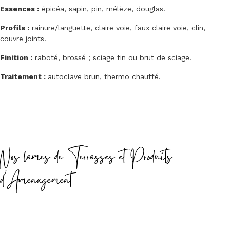
Essences :
épicéa, sapin, pin, mélèze, douglas.
Profils :
rainure/languette, claire voie, faux claire voie, clin,
couvre joints.
Finition :
raboté, brossé ; sciage fin ou brut de sciage.
Traitement :
autoclave brun, thermo chauffé.
Nos lames de Terrasses et Produits
d'Amenagement