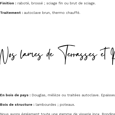
Finition :
raboté, brossé ; sciage fin ou brut de sciage.
Traitement :
autoclave brun, thermo chauffé.
Nos lames de Terrasses et 
En bois de pays :
Douglas, mélèze ou traitées autoclave. Epais
Bois de structure :
lambourdes ; poteaux.
Nous avons également toute une gamme de visserie inox. Rondins, 