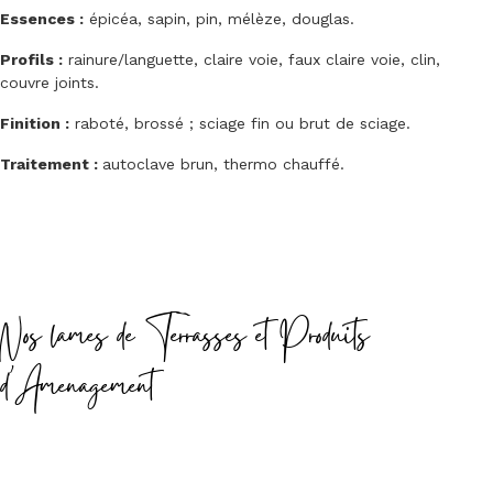
Essences :
épicéa, sapin, pin, mélèze, douglas.
Profils :
rainure/languette, claire voie, faux claire voie, clin,
couvre joints.
Finition :
raboté, brossé ; sciage fin ou brut de sciage.
Traitement :
autoclave brun, thermo chauffé.
Nos lames de Terrasses et Produits
d'Amenagement