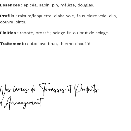
Essences :
épicéa, sapin, pin, mélèze, douglas.
Profils :
rainure/languette, claire voie, faux claire voie, clin,
couvre joints.
Finition :
raboté, brossé ; sciage fin ou brut de sciage.
Traitement :
autoclave brun, thermo chauffé.
Nos lames de Terrasses et Produits
d'Amenagement