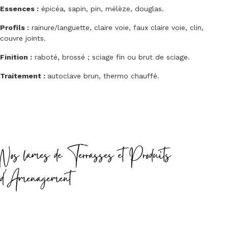
Essences :
épicéa, sapin, pin, mélèze, douglas.
Profils :
rainure/languette, claire voie, faux claire voie, clin,
couvre joints.
Finition :
raboté, brossé ; sciage fin ou brut de sciage.
Traitement :
autoclave brun, thermo chauffé.
Nos lames de Terrasses et Produits
d'Amenagement