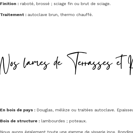
Finition :
raboté, brossé ; sciage fin ou brut de sciage.
Traitement :
autoclave brun, thermo chauffé.
Nos lames de Terrasses et 
En bois de pays :
Douglas, mélèze ou traitées autoclave. Epais
Bois de structure :
lambourdes ; poteaux.
Nous avons également toute une gamme de visserie inox. Rondins, 