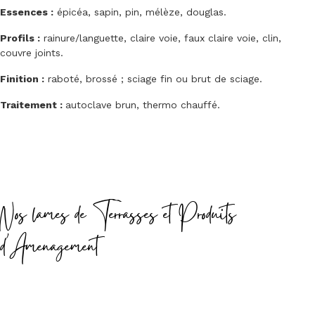
Essences :
épicéa, sapin, pin, mélèze, douglas.
Profils :
rainure/languette, claire voie, faux claire voie, clin,
couvre joints.
Finition :
raboté, brossé ; sciage fin ou brut de sciage.
Traitement :
autoclave brun, thermo chauffé.
Nos lames de Terrasses et Produits
d'Amenagement