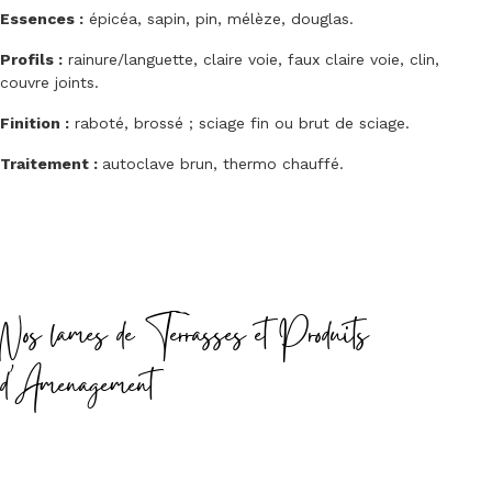
Essences :
épicéa, sapin, pin, mélèze, douglas.
Profils :
rainure/languette, claire voie, faux claire voie, clin,
couvre joints.
Finition :
raboté, brossé ; sciage fin ou brut de sciage.
Traitement :
autoclave brun, thermo chauffé.
Nos lames de Terrasses et Produits
d'Amenagement