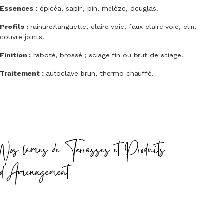
Essences :
épicéa, sapin, pin, mélèze, douglas.
Profils :
rainure/languette, claire voie, faux claire voie, clin,
couvre joints.
Finition :
raboté, brossé ; sciage fin ou brut de sciage.
Traitement :
autoclave brun, thermo chauffé.
Nos lames de Terrasses et Produits
d'Amenagement