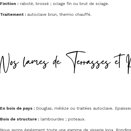
Finition :
raboté, brossé ; sciage fin ou brut de sciage.
Traitement :
autoclave brun, thermo chauffé.
Nos lames de Terrasses et 
En bois de pays :
Douglas, mélèze ou traitées autoclave. Epais
Bois de structure :
lambourdes ; poteaux.
Nous avons également toute une gamme de visserie inox. Rondins, 