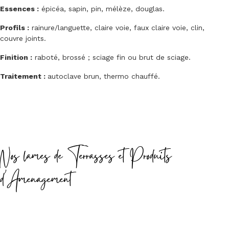
Essences :
épicéa, sapin, pin, mélèze, douglas.
Profils :
rainure/languette, claire voie, faux claire voie, clin,
couvre joints.
Finition :
raboté, brossé ; sciage fin ou brut de sciage.
Traitement :
autoclave brun, thermo chauffé.
Nos lames de Terrasses et Produits
d'Amenagement