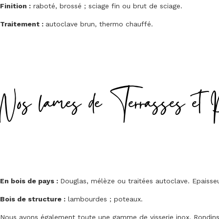
Finition :
raboté, brossé ; sciage fin ou brut de sciage.
Traitement :
autoclave brun, thermo chauffé.
Nos lames de Terrasses et 
En bois de pays :
Douglas, mélèze ou traitées autoclave. Epais
Bois de structure :
lambourdes ; poteaux.
Nous avons également toute une gamme de visserie inox. Rondins, 