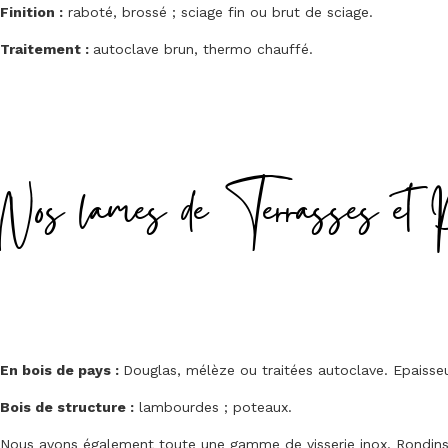
Finition :
raboté, brossé ; sciage fin ou brut de sciage.
Traitement :
autoclave brun, thermo chauffé.
Nos lames de Terrasses et 
En bois de pays :
Douglas, mélèze ou traitées autoclave. Epais
Bois de structure :
lambourdes ; poteaux.
Nous avons également toute une gamme de visserie inox. Rondins, 