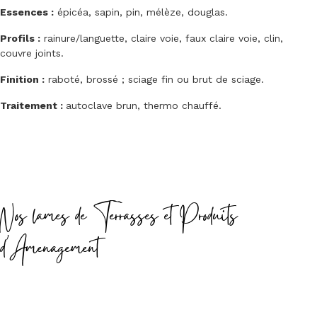
Essences :
épicéa, sapin, pin, mélèze, douglas.
Profils :
rainure/languette, claire voie, faux claire voie, clin,
couvre joints.
Finition :
raboté, brossé ; sciage fin ou brut de sciage.
Traitement :
autoclave brun, thermo chauffé.
Nos lames de Terrasses et Produits
d'Amenagement