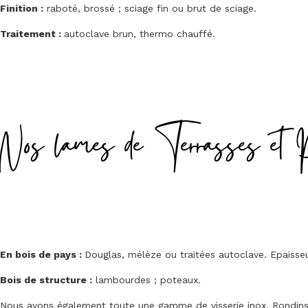
Finition :
raboté, brossé ; sciage fin ou brut de sciage.
Traitement :
autoclave brun, thermo chauffé.
Nos lames de Terrasses et 
En bois de pays :
Douglas, mélèze ou traitées autoclave. Epais
Bois de structure :
lambourdes ; poteaux.
Nous avons également toute une gamme de visserie inox. Rondins, 