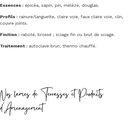
Essences :
épicéa, sapin, pin, mélèze, douglas.
Profils :
rainure/languette, claire voie, faux claire voie, clin,
couvre joints.
Finition :
raboté, brossé ; sciage fin ou brut de sciage.
Traitement :
autoclave brun, thermo chauffé.
Nos lames de Terrasses et Produits
d'Amenagement