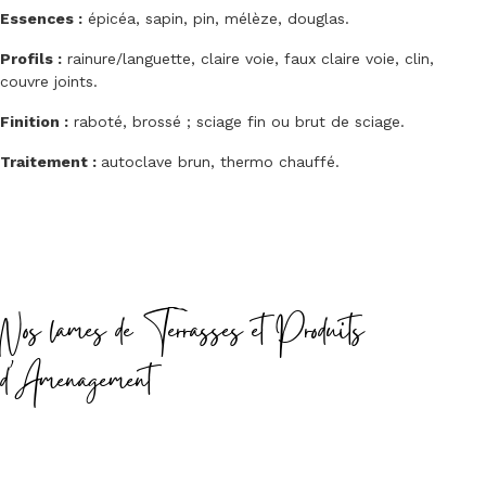
Essences :
épicéa, sapin, pin, mélèze, douglas.
Profils :
rainure/languette, claire voie, faux claire voie, clin,
couvre joints.
Finition :
raboté, brossé ; sciage fin ou brut de sciage.
Traitement :
autoclave brun, thermo chauffé.
Nos lames de Terrasses et Produits
d'Amenagement